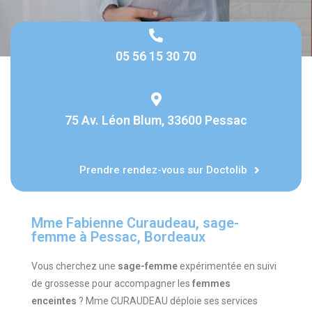
05 56 15 30 70
75 Av. Léon Blum, 33600 Pessac
Prendre rendez-vous sur Doctolib
Mme Fabienne Curaudeau, sage-
femme à Pessac, Bordeaux
Vous cherchez une
sage-femme
expérimentée en suivi
de grossesse pour accompagner les
femmes
enceintes
? Mme CURAUDEAU déploie ses services